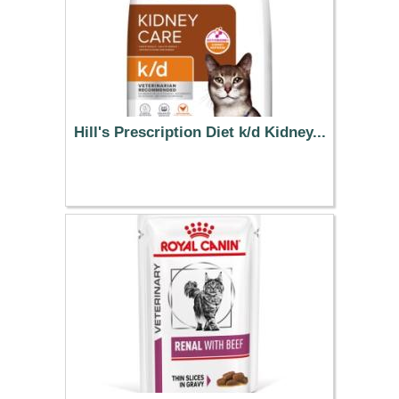
Hill's Prescription Diet k/d Kidney...
54.59 €