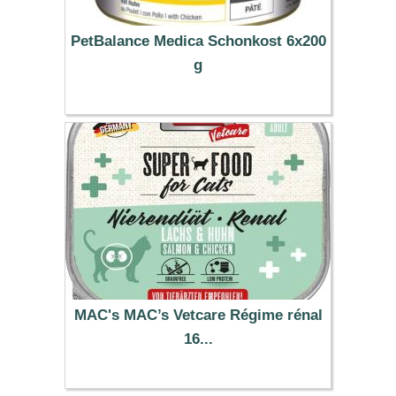
PetBalance Medica Schonkost 6x200
g
19.14 €
MAC's MAC’s Vetcare Régime rénal
16...
15.99 €