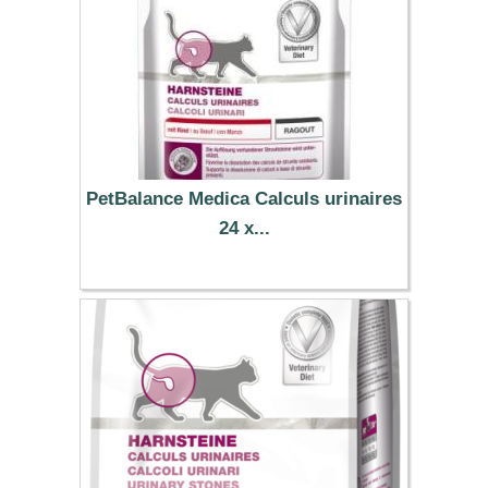
PetBalance Medica Calculs urinaires
24 x...
30.34 €