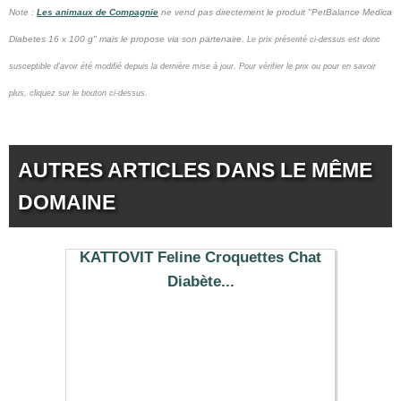
Note :
Les animaux de Compagnie
ne vend pas
directement le produit "PetBalance Medica
Diabetes 16 x 100 g" mais le propose via son partenaire.
Le prix présenté ci-dessus est donc
susceptible d'avoir été modifié depuis la dernière mise à jour.
Pour vérifier le prix ou pour en savoir
plus, cliquez sur le bouton ci-dessus.
AUTRES ARTICLES DANS LE MÊME
DOMAINE
KATTOVIT Feline Croquettes Chat
Diabète...
4.59 €