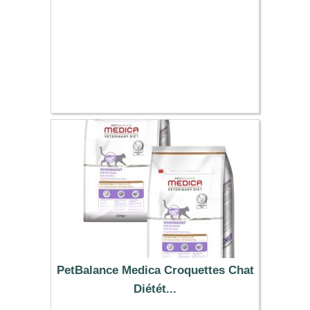
PetBalance Medica Croquettes Chat
Diétét...