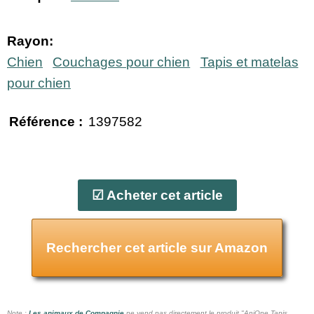
Rayon:
Chien
Couchages pour chien
Tapis et matelas
pour chien
Référence :
1397582
☑ Acheter cet article
Rechercher cet article sur Amazon
Note :
Les animaux de Compagnie
ne vend pas
directement le produit "AniOne Tapis